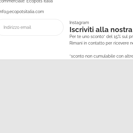
ommerciale: Ecopots Italia
info@ecopotsitalia.com
Instagram
Iscriviti alla nostr
Per te uno sconto* del 15% sul p
Rimani in contatto per ricevere 
*sconto non cumulabile con altre 
Informativa sulla privacy
Informativa sui rimborsi
Termini e condizioni del servizio
Informativa sulle spedizioni
Recapiti
Informativa legale