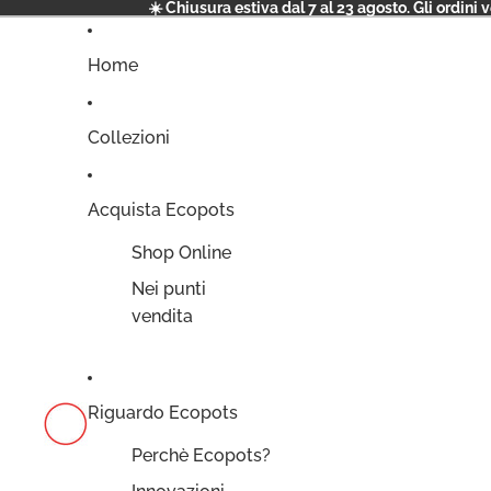
☀️ Chiusura estiva dal 7 al 23 agosto. Gli ordini 
Home
Collezioni
Acquista Ecopots
Shop Online
Nei punti
vendita
Riguardo Ecopots
Perchè Ecopots?